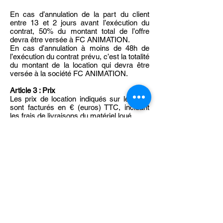
En cas d’annulation de la part du client
entre 13 et 2 jours avant l’exécution du
contrat, 50% du montant total de l’offre
devra être versée à FC ANIMATION.
En cas d’annulation à moins de 48h de
l’exécution du contrat prévu, c’est la totalité
du montant de la location qui devra être
versée à la société FC ANIMATION.
Article 3 : Prix
Les prix de location indiqués sur le devis
sont facturés en € (euros) TTC, incluant
les frais de livraisons du matériel loué.
Le devis précisera également la date et
l’heure de la livraison du matériel, ainsi que
la date et l’heure de reprise du matériel.
Article 4 : Caution
FC ANIMATION pourra exiger de la part
du client une caution d’un montant égal au
prix d’achat TTC du matériel loué. Ce
dernier sera indiqué sur l’offre de location
remise au client avant acceptation de sa
part. Cette caution sera laissée sous la
forme d’un chèque ou d’une empreinte