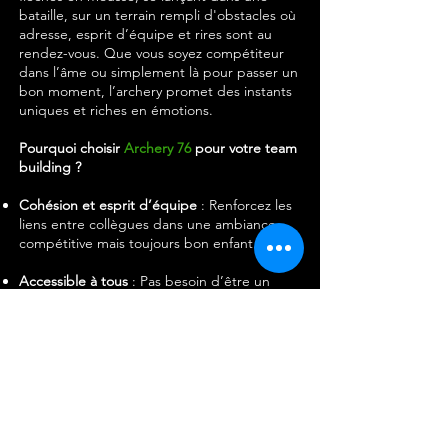
bataille, sur un terrain rempli d'obstacles où
adresse, esprit d’équipe et rires sont au
rendez-vous. Que vous soyez compétiteur
dans l’âme ou simplement là pour passer un
bon moment, l’archery promet des instants
uniques et riches en émotions.
Pourquoi choisir
Archery 76
pour votre team
building ?
Cohésion et esprit d’équipe
: Renforcez les
liens entre collègues dans une ambiance
compétitive mais toujours bon enfant.
Accessible à tous
: Pas besoin d’être un
expert, l’archery est conçu pour s’amuser
avant tout !​
Des souvenirs inoubliables
: Immortalisez
ces moments grâce à des photos et vidéos
pleines de complicité et de fun.
Offrez à votre équipe une pause bien